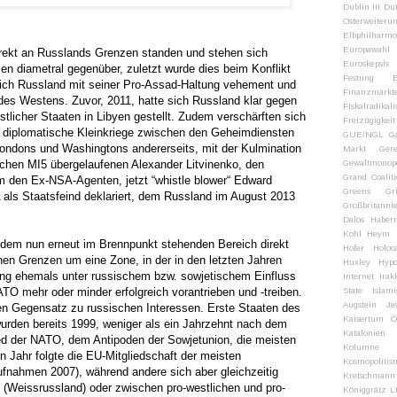
Dublin III
Dut
Osterweiteru
Elbphilharm
Europawah
irekt an Russlands Grenzen standen und stehen sich
Euroskepsis
en diametral gegenüber, zuletzt wurde dies beim Konflikt
Festung E
e sich Russland mit seiner Pro-Assad-Haltung vehement und
Finanzmärkt
 des Westens. Zuvor, 2011, hatte sich Russland klar gegen
Fiskalradikal
estlicher Staaten in Libyen gestellt. Zudem verschärften sich
Freizügigkeit
s diplomatische Kleinkriege zwischen den Geheimdiensten
GUE/NGL
G
ondons und Washingtons andererseits, mit der Kulmination
Markt
Gere
schen MI5 übergelaufenen Alexander Litvinenko, den
Gewaltmonop
Grand Coalit
m den Ex-NSA-Agenten, jetzt “whistle blower“ Edward
Greens
Gr
als Staatsfeind deklariert, dem Russland im August 2013
Großbritanni
Dalos
Haber
Kohl
Heym
i dem nun erneut im Brennpunkt stehenden Bereich direkt
Hofer
Holoc
hen Grenzen um eine Zone, in der in den letzten Jahren
Huxley
Hyp
ung ehemals unter russischem bzw. sowjetischem Einfluss
Internet
Irak
O mehr oder minder erfolgreich vorantrieben und -treiben.
State
Islam
Augstein
Je
ten Gegensatz zu russischen Interessen. Erste Staaten des
Kaisertum Ös
rden bereits 1999, weniger als ein Jahrzehnt nach dem
Katalonien
ed der NATO, dem Antipoden der Sowjetunion, die meisten
Kolumne
n Jahr folgte die EU-Mitgliedschaft der meisten
Kosmopolitis
ufnahmen 2007), während andere sich aber gleichzeitig
Kretschmann
 (Weissrussland) oder zwischen pro-westlichen und pro-
Königgrätz
L