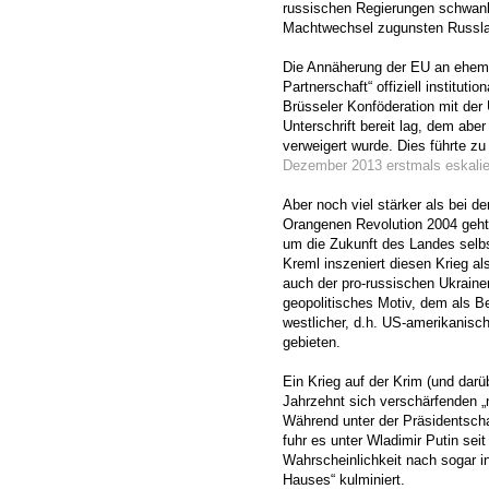
russischen Regierungen schwank
Machtwechsel zugunsten Russla
Die Annäherung der EU an ehemal
Partnerschaft“ offiziell institut
Brüsseler Konföderation mit der
Unterschrift bereit lag, dem ab
verweigert wurde. Dies führte zu
Dezember 2013 erstmals eskalie
Aber noch viel stärker als bei 
Orangenen Revolution 2004 geht 
um die Zukunft des Landes selb
Kreml inszeniert diesen Krieg a
auch der pro-russischen Ukrainer
geopolitisches Motiv, dem als 
westlicher, d.h. US-amerikanisch
gebieten.
Ein Krieg auf der Krim (und darü
Jahrzehnt sich verschärfenden 
Während unter der Präsidentschaf
fuhr es unter Wladimir Putin seit
Wahrscheinlichkeit nach sogar i
Hauses“ kulminiert.