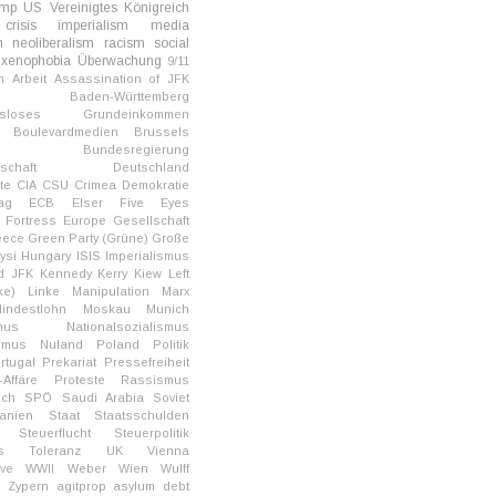
ump
US
Vereinigtes Königreich
crisis
imperialism
media
m
neoliberalism
racism
social
xenophobia
Überwachung
9/11
n
Arbeit
Assassination of JFK
Baden-Württemberg
ngsloses Grundeinkommen
Boulevardmedien
Brussels
Bundesregierung
irtschaft Deutschland
te
CIA
CSU
Crimea
Demokratie
ag
ECB
Elser
Five Eyes
Fortress Europe
Gesellschaft
eece
Green Party (Grüne)
Große
ysi
Hungary
ISIS
Imperialismus
d
JFK
Kennedy
Kerry
Kiew
Left
ke)
Linke
Manipulation
Marx
indestlohn
Moskau
Munich
mus
Nationalsozialismus
smus
Nuland
Poland
Politik
rtugal
Prekariat
Pressefreiheit
-Affäre
Proteste
Rassismus
ich
SPÖ
Saudi Arabia
Soviet
anien
Staat
Staatsschulden
Steuerflucht
Steuerpolitik
s
Toleranz
UK
Vienna
ive
WWII
Weber
Wien
Wulff
Zypern
agitprop
asylum
debt