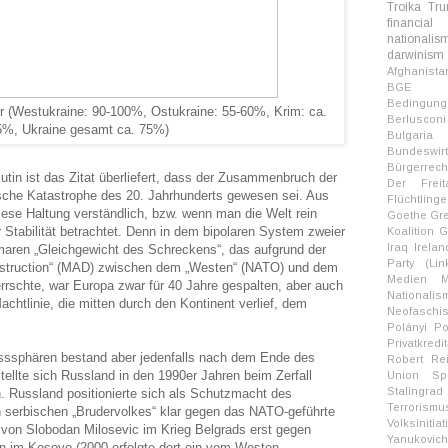
Troika
Tr
financial 
nationalis
darwinism
Afghanista
BGE
Bedingu
er (Westukraine: 90-100%, Ostukraine: 55-60%, Krim: ca.
Berlusconi
5%, Ukraine gesamt ca. 75%)
Bulgaria
Bundesw
Bürgerrech
in ist das Zitat überliefert, dass der Zusammenbruch der
Der Freit
ische Katastrophe des 20. Jahrhunderts gewesen sei. Aus
Flüchtlinge
diese Haltung verständlich, bzw. wenn man die Welt rein
Goethe
Gr
er Stabilität betrachtet. Denn in dem bipolaren System zweier
Koalition
G
Iraq
Irelan
aren „Gleichgewicht des Schreckens“, das aufgrund der
Party (Lin
estruction“ (MAD) zwischen dem „Westen“ (NATO) und dem
Medien
M
rrschte, war Europa zwar für 40 Jahre gespalten, aber auch
Nationalis
Machtlinie, die mitten durch den Kontinent verlief, dem
Neofaschi
Polányi
Po
Privatkredit
usssphären bestand aber jedenfalls nach dem Ende des
Robert Re
tellte sich Russland in den 1990er Jahren beim Zerfall
Union
Sp
Stalingrad
 Russland positionierte sich als Schutzmacht des
Terrorismu
 serbischen „Brudervolkes“ klar gegen das NATO-geführte
Volksinitiat
e von Slobodan Milosevic im Krieg Belgrads erst gegen
Yanukovich
n im Kosovo (2000 erfolgte dort ein vom Westen