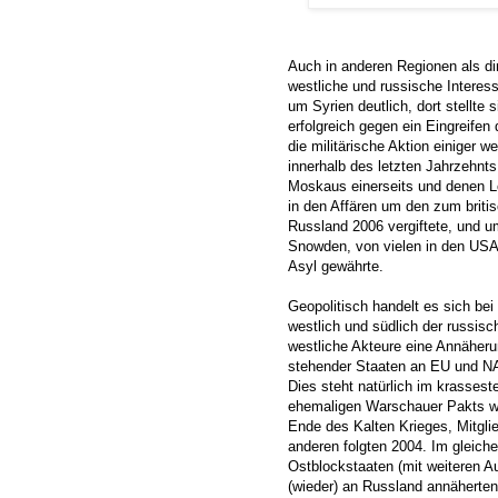
Auch in anderen Regionen als d
westliche und russische Interess
um Syrien deutlich, dort stellt
erfolgreich gegen ein Eingreifen
die militärische Aktion einiger w
innerhalb des letzten Jahrzehnt
Moskaus einerseits und denen L
in den Affären um den zum briti
Russland 2006 vergiftete, und u
Snowden, von vielen in den USA 
Asyl gewährte.
Geopolitisch handelt es sich be
westlich und südlich der russisc
westliche Akteure eine Annäher
stehender Staaten an EU und NAT
Dies steht natürlich im krasses
ehemaligen Warschauer Pakts wu
Ende des Kalten Krieges, Mitgli
anderen folgten 2004. Im gleiche
Ostblockstaaten (mit weiteren A
(wieder) an Russland annäherten