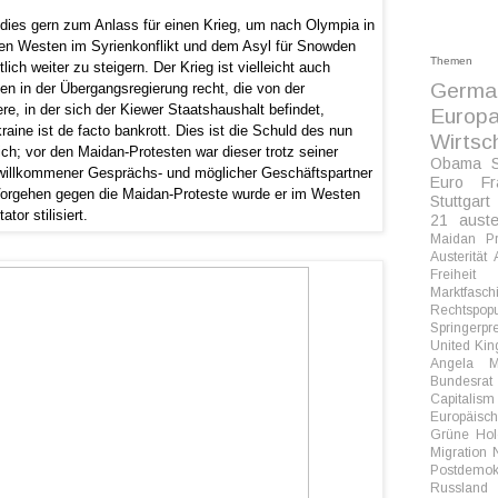
dies gern zum Anlass für einen Krieg, um nach Olympia in
den Westen im Syrienkonflikt und dem Asyl für Snowden
Themen
ich weiter zu steigern. Der Krieg ist vielleicht auch
Germa
ten in der Übergangsregierung recht, die von der
ere, in der sich der Kiewer Staatshaushalt befindet,
Europ
aine ist de facto bankrott. Dies ist die Schuld des nun
Wirtsc
ch; vor den Maidan-Protesten war dieser trotz seiner
Obama
willkommener Gesprächs- und möglicher Geschäftspartner
Euro
Fr
Vorgehen gegen die Maidan-Proteste wurde er im Westen
Stuttgart
tor stilisiert.
21
auste
Maidan
P
Austerität
Freiheit
Marktfasc
Rechtspop
Springerpr
United Ki
Angela M
Bundesrat
Capitalism
Europäisc
Grüne
Hol
Migration
Postdemok
Russland