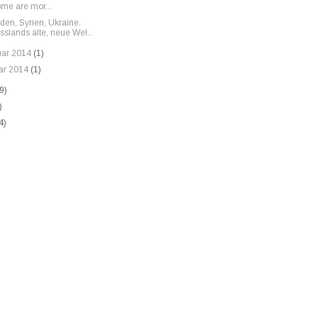
ome are mor...
en, Syrien, Ukraine.
sslands alte, neue Wel...
uar 2014
(1)
ar 2014
(1)
9)
)
4)