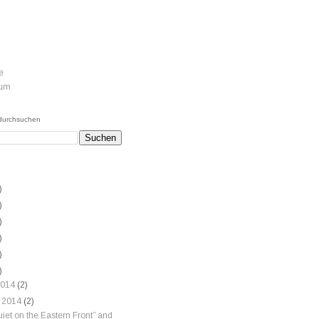
e
sum
 durchsuchen
)
)
)
)
)
)
 2014
(2)
 2014
(2)
quiet on the Eastern Front” and