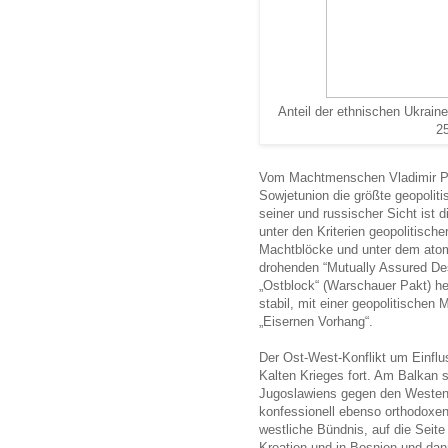
Anteil der ethnischen Ukrain
2
Vom Machtmenschen Vladimir Put
Sowjetunion die größte geopolit
seiner und russischer Sicht ist 
unter den Kriterien geopolitisch
Machtblöcke und unter dem atom
drohenden “Mutually Assured D
„Ostblock“ (Warschauer Pakt) he
stabil, mit einer geopolitischen 
„Eisernen Vorhang“.
Der Ost-West-Konflikt um Einfl
Kalten Krieges fort. Am Balkan s
Jugoslawiens gegen den Westen.
konfessionell ebenso orthodoxen
westliche Bündnis, auf die Seit
Kroatien und in Bosnien und dan