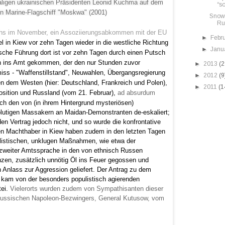
aligen ukrainischen Präsidenten Leonid Kuchma auf dem
“s
n Marine-Flagschiff "Moskwa" (2001)
Snowd
Ru
hs im November, ein Assoziierungsabkommen mit der EU
►
Febr
el in Kiew vor zehn Tagen wieder in die westliche Richtung
►
Janu
che Führung dort ist vor zehn Tagen durch einen Putsch
on ins Amt gekommen, der den nur Stunden zuvor
►
2013
(2
iss - "Waffenstillstand", Neuwahlen, Übergangsregierung
►
2012
(9
hen dem Westen (hier: Deutschland, Frankreich und Polen),
►
2011
(1
osition und Russland (vom 21. Februar),
ad absurdum
ch den von (in ihrem Hintergrund mysteriösen)
blutigen Massakern an Maidan-Demonstranten de-eskaliert;
den Vertrag jedoch nicht, und so wurde die konfrontative
en Machthaber in Kiew haben zudem in den letzten Tagen
nalistischen, unklugen Maßnahmen, wie etwa der
zweiter Amtssprache in den von ethnisch Russen
zen, zusätzlich unnötig Öl ins Feuer gegossen und
Anlass zur Aggression geliefert. Der Antrag zu dem
 kam von der besonders populistisch agierenden
tei.
Vielerorts wurden zudem von Sympathisanten dieser
 russischen Napoleon-Bezwingers, General Kutusow, vom