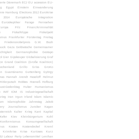
erte
Dänemark
ECJ
EU accession
EU-
ng
Egypt
Einstein
Einwanderung
onie Hamburg
Elections 2012
Eurokrise
l 2014
Europäische Integration
Euroskeptiker
Farage
Fernsehen
uropa
Filz
Finanzkriminalität
e
Fiskalklippe
Fiskalpakt
ismus
Frankfurter Fürstentag
Freitag
Friedensnobelpreis
G.W. Bush
auck
Gaza
Geldwäsche
Gemeinsamer
chtigkeit
Germanophobie
Gestapo
ol
Gier
Gipskeuper
Globalisierung
Graf
ion
Grand Coalition (Große Koalition)
iechenland
Grillo
Griss
GroKo
en
Guantánamo
Guttenberg
György
mas
Hannah Arendt
Haseloff
Helmut
Hitlerputsch
Hobbes
Hoeneß
Hofburg
aust-Gedenktag
Huber
Humanismus
o
IMF
IOM
IS
Industriegesellschaft
krieg
Iran
Irgun
Irland
Islam
Islamic
ism
Islamophobie
Jahrestag
Jakob
wry
Journalismus
Juncker
Kagan
terreich
Kalter Krieg
Kant
Kapital
Kefer
Kiev
Kleinbürgertum
Kohl
Konformismus
Konsumgesellschaft
mus
Kosten
Kostendeckel
Kreml
Krimkrise
Krise
Kurioses
Kurz
BJ
Labour Party
Lebensmittel
Lenihan