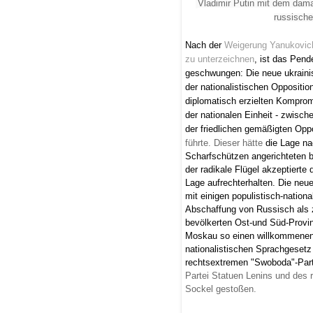
Vladimir Putin mit dem dam
russische
Nach der
Weigerung Yanukovic
zu unterzeichnen
, ist das Pend
geschwungen: Die neue ukrainis
der nationalistischen Oppositi
diplomatisch erzielten Komprom
der nationalen Einheit - zwisc
der friedlichen gemäßigten Opp
führte. Dieser hätte
die Lage na
Scharfschützen angerichteten 
der radikale Flügel akzeptierte 
Lage aufrechterhalten. Die neu
mit einigen populistisch-natio
Abschaffung von Russisch als 
bevölkerten Ost-und Süd-Provin
Moskau so einen willkommenen 
nationalistischen Sprachgesetz
rechtsextremen "Swoboda"-Par
Partei Statuen Lenins und des
Sockel gestoßen.