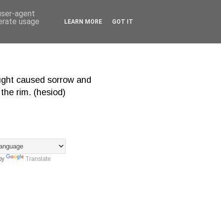
 user-agent
nerate usage
LEARN MORE
GOT IT
hought caused sorrow and
the rim. (hesiod)
by
Translate