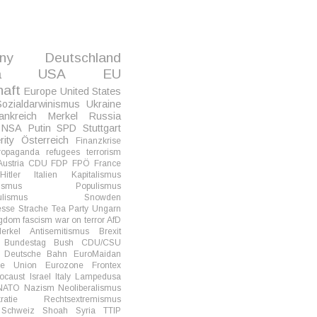
ny
Deutschland
a
USA
EU
haft
Europe
United States
Sozialdarwinismus
Ukraine
ankreich
Merkel
Russia
NSA
Putin
SPD
Stuttgart
rity
Österreich
Finanzkrise
ropaganda
refugees
terrorism
Austria
CDU
FDP
FPÖ
France
Hitler
Italien
Kapitalismus
hismus
Populismus
ulismus
Snowden
esse
Strache
Tea Party
Ungarn
ngdom
fascism
war on terror
AfD
erkel
Antisemitismus
Brexit
Bundestag
Bush
CDU/CSU
Deutsche Bahn
EuroMaidan
he Union
Eurozone
Frontex
ocaust
Israel
Italy
Lampedusa
NATO
Nazism
Neoliberalismus
ratie
Rechtsextremismus
Schweiz
Shoah
Syria
TTIP