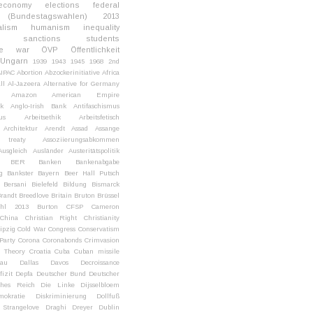
economy
elections
federal
s (Bundestagswahlen) 2013
alism
humanism
inequality
sanctions
students
e
war
ÖVP
Öffentlichkeit
-Ungarn
1939
1943
1945
1968
2nd
AIPAC
Abortion
Abzockerinitiative
Africa
ll
Al-Jazeera
Alternative for Germany
Amazon
American Empire
ik
Anglo-Irish Bank
Antifaschismus
us
Arbeitsethik
Arbeitsfetisch
Architektur
Arendt
Assad
Assange
 treaty
Assoziierungsabkommen
Ausgleich
Ausländer
Austeritätspolitik
BER
Banken
Bankenabgabe
g
Bankster
Bayern
Beer Hall Putsch
Bersani
Bielefeld
Bildung
Bismarck
randt
Breedlove
Britain
Bruton
Brüssel
ahl 2013
Burton
CFSP
Cameron
China
Christian Right
Christianity
ipzig
Cold War
Congress
Conservatism
Party
Corona
Coronabonds
Crimvasion
al Theory
Croatia
Cuba
Cuban missile
au
Dallas
Davos
Decroissance
izit
Depfa
Deutscher Bund
Deutscher
ches Reich
Die Linke
Dijsselbloem
okratie
Diskriminierung
Dollfuß
 Strangelove
Draghi
Dreyer
Dublin