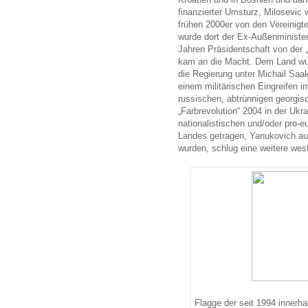
finanzierter Umsturz, Milosevi
frühen 2000er von den Vereinig
wurde dort der Ex-Außenministe
Jahren Präsidentschaft von der 
kam an die Macht. Dem Land wur
die Regierung unter Michail Saak
einem militärischen Eingreifen i
russischen, abtrünnigen georgi
„Farbrevolution“ 2004 in der Ukra
nationalistischen und/oder pro
Landes getragen, Yanukovich au
wurden, schlug eine weitere wes
Flagge der seit 1994 innerh