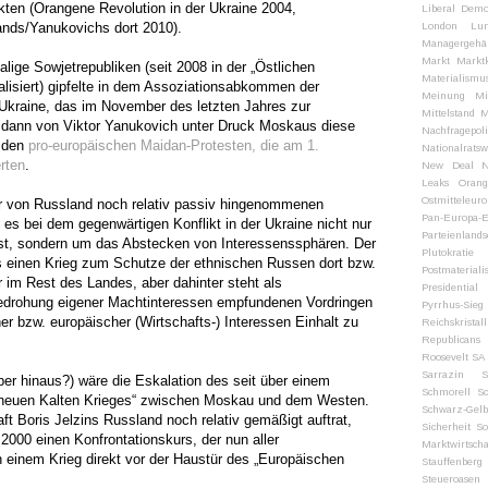
ten (Orangene Revolution in der Ukraine 2004,
Liberal Demo
nds/Yanukovichs dort 2010).
London
Lum
Managergehäl
Markt
Markt
ige Sowjetrepubliken (seit 2008 in der „Östlichen
Materialismu
ionalisiert) gipfelte in dem Assoziationsabkommen der
Meinung
Mi
 Ukraine, das im November des letzten Jahres zur
Mittelstand
M
er dann von Viktor Yanukovich unter Druck Moskaus diese
Nachfragepoli
 den
pro-europäischen Maidan-Protesten, die am 1.
Nationalrats
rten
.
New Deal
N
Leaks
Orang
Ostmitteleuro
der von Russland noch relativ passiv hingenommenen
Pan-Europa-E
es bei dem gegenwärtigen Konflikt in der Ukraine nicht nur
Parteienlands
st, sondern um das Abstecken von Interessenssphären. Der
Plutokratie
ls einen Krieg zum Schutze der ethnischen Russen dort bzw.
Postmaterial
 im Rest des Landes, aber dahinter steht als
Presidential
Bedrohung eigener Machtinteressen empfundenen Vordringen
Pyrrhus-Sieg
er bzw. europäischer (Wirtschafts-) Interessen Einhalt zu
Reichskristal
Republicans
Roosevelt
SA
Sarrazin
S
ber hinaus?) wäre die Eskalation des seit über einem
Schmorell
Sc
„neuen Kalten Krieges“ zwischen Moskau und dem Westen.
Schwarz-Gelb
t Boris Jelzins Russland noch relativ gemäßigt auftrat,
Sicherheit
So
 2000 einen Konfrontationskurs, der nun aller
Marktwirtscha
n einem Krieg direkt vor der Haustür des „Europäischen
Stauffenberg
Steueroasen