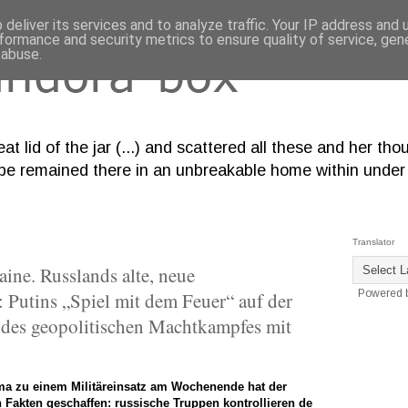
deliver its services and to analyze traffic. Your IP address and
formance and security metrics to ensure quality of service, ge
 abuse.
eat lid of the jar (...) and scattered all these and her t
pe remained there in an unbreakable home within under 
Translator
ine. Russlands alte, neue
Powered 
Putins „Spiel mit dem Feuer“ auf der
 des geopolitischen Machtkampfes mit
a zu einem Militäreinsatz am Wochenende hat der
Fakten geschaffen: russische Truppen kontrollieren de