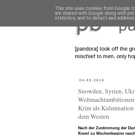
This site uses cookies from Google to 
are shared with Google along with per
statistics, and to detect and address
[pandora] took off the gr
mischief to men. only ho
04.03.2014
Snowden, Syrien, Ukra
Weltmachtambitionen: 
Krim als Kulmination
dem Westen
Nach der Zustimmung der Dum
Kreml zu Wochenbeginn rasch 