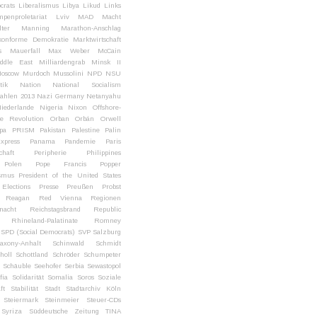
crats
Liberalismus
Libya
Likud
Links
penproletariat
Lviv
MAD
Macht
ter
Manning
Marathon-Anschlag
konforme Demokratie
Marktwirtschaft
s
Mauerfall
Max Weber
McCain
ddle East
Milliardengrab
Minsk II
oscow
Murdoch
Mussolini
NPD
NSU
tik
Nation
National Socialism
wahlen 2013
Nazi Germany
Netanyahu
iederlande
Nigeria
Nixon
Offshore-
e Revolution
Orban
Orbán
Orwell
pa
PRISM
Pakistan
Palestine
Palin
xpress
Panama
Pandemie
Paris
chaft
Peripherie
Philippines
Polen
Pope Francis
Popper
ismus
President of the United States
 Elections
Presse
Preußen
Probst
Reagan
Red Vienna
Regionen
lnacht
Reichstagsbrand
Republic
Rhineland-Palatinate
Romney
SPD (Social Democrats)
SVP
Salzburg
axony-Anhalt
Schinwald
Schmidt
holl
Schottland
Schröder
Schumpeter
Schäuble
Seehofer
Serbia
Sewastopol
fia
Solidarität
Somalia
Soros
Soziale
ft
Stabilität
Stadt
Stadtarchiv Köln
Steiermark
Steinmeier
Steuer-CDs
Syriza
Süddeutsche Zeitung
TINA