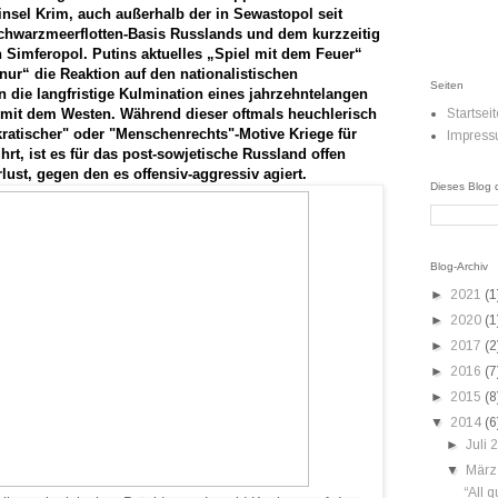
insel Krim, auch außerhalb der in Sewastopol seit
hwarzmeerflotten-Basis Russlands und dem kurzzeitig
 Simferopol. Putins aktuelles „Spiel mit dem Feuer“
„nur“ die Reaktion auf den nationalistischen
Seiten
 die langfristige Kulmination eines jahrzehntelangen
mit dem Westen. Während dieser oftmals heuchlerisch
Startseit
atischer" oder "Menschenrechts"-Motive Kriege für
Impres
ührt, ist es für das post-sowjetische Russland offen
ust, gegen den es offensiv-aggressiv agiert.
Dieses Blog
Blog-Archiv
►
2021
(1
►
2020
(1
►
2017
(2
►
2016
(7
►
2015
(8
▼
2014
(6
►
Juli
▼
März
“All 