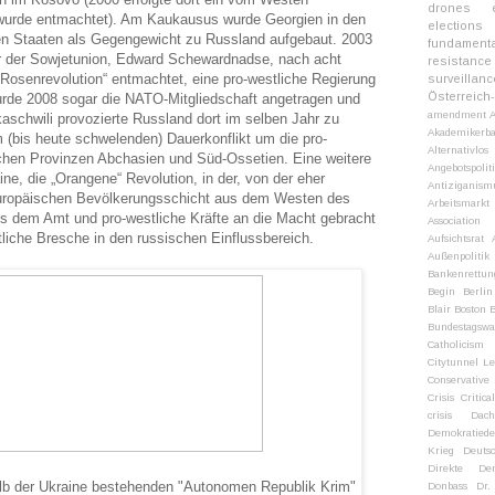
drones
c wurde entmachtet). Am Kaukausus wurde Georgien in den
election
ten Staaten als Gegengewicht zu Russland aufgebaut. 2003
fundament
r der Sowjetunion, Edward Schewardnadse, nach acht
resistance
„Rosenrevolution“ entmachtet, eine pro-westliche Regierung
surveillanc
Österreich
de 2008 sogar die NATO-Mitgliedschaft angetragen und
amendment
aschwili provozierte Russland dort im selben Jahr zu
Akademikerba
m (bis heute schwelenden) Dauerkonflikt um die pro-
Alternativlos
schen Provinzen Abchasien und Süd-Ossetien. Eine weitere
Angebotspolit
ine, die „Orangene“ Revolution, in der, von der eher
Antiziganism
-europäischen Bevölkerungsschicht aus dem Westen des
Arbeitsmarkt
s dem Amt und pro-westliche Kräfte an die Macht gebracht
Association
tliche Bresche in den russischen Einflussbereich.
Aufsichtsrat
Außenpolitik
Bankenrettun
Begin
Berlin
Blair
Boston
B
Bundestagsw
Catholicism
Citytunnel Le
Conservative 
Crisis
Critic
crisis
Dach
Demokratiedef
Krieg
Deuts
Direkte Dem
alb der Ukraine bestehenden "Autonomen Republik Krim"
Donbass
Dr.